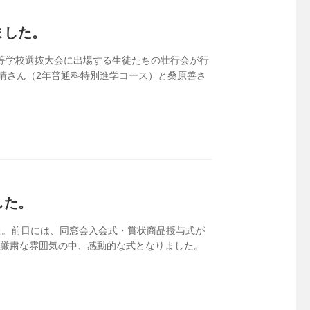
ました。
高等学校選抜大会に出場する生徒たちの壮行会が行
晴さん（2年普通科特別進学コース）と桑原善さ
した。
した。前日には、同窓会入会式・賞状商品授与式が
は厳粛な雰囲気の中、感動的な式となりました。