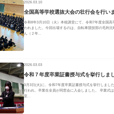
2026.03.10
学校行事
全国高等学校選抜大会の壮行会を行い
令和8年3月10日（火）本校講堂にて、令和7年度全国
われました。今回出場するのは、自転車競技部の毛利元
ん（２年...
2026.03.03
学校行事
令和７年度卒業証書授与式を挙行しま
3月3日(火)に、令和7年度卒業証書授与式を挙行しま
行われ、卒業生全員が同窓会に入会しました。 卒業式
至...