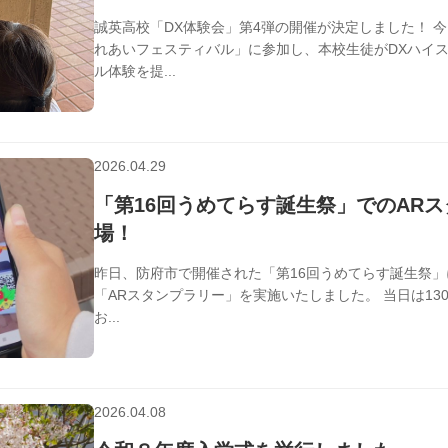
誠英高校「DX体験会」第4弾の開催が決定しました！ 
れあいフェスティバル」に参加し、本校生徒がDXハイ
ル体験を提...
2026.04.29
学校行事
「第16回うめてらす誕生祭」でのARス
場！
昨日、防府市で開催された「第16回うめてらす誕生祭」
「ARスタンプラリー」を実施いたしました。 当日は1
お...
2026.04.08
学校行事